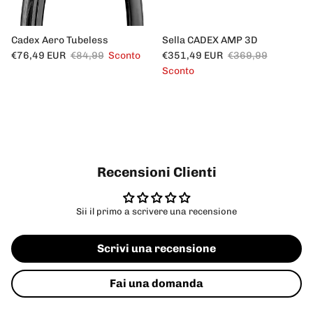
Cadex Aero Tubeless
Sella CADEX AMP 3D
Prezzo di vendita
Prezzo normale
Prezzo di vendita
Prezzo normale
€76,49 EUR
€84,99
Sconto
€351,49 EUR
€369,99
Sconto
Recensioni Clienti
Sii il primo a scrivere una recensione
Scrivi una recensione
Fai una domanda