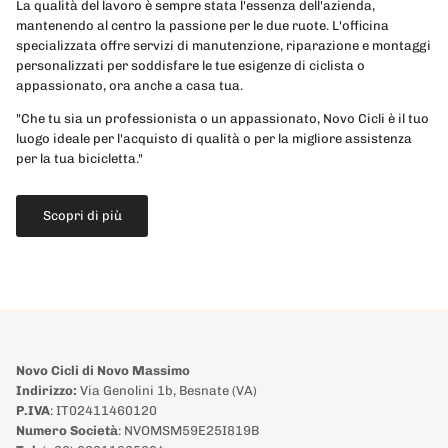
La qualità del lavoro è sempre stata l'essenza dell'azienda,
mantenendo al centro la passione per le due ruote. L'officina
specializzata offre servizi di manutenzione, riparazione e montaggi
personalizzati per soddisfare le tue esigenze di ciclista o
appassionato, ora anche a casa tua.
"Che tu sia un professionista o un appassionato, Novo Cicli è il tuo
luogo ideale per l'acquisto di qualità o per la migliore assistenza
per la tua bicicletta."
Scopri di più
Novo Cicli di Novo Massimo
Indirizzo:
Via Genolini 1b, Besnate (VA)
P.IVA
: IT02411460120
Numero Società
: NVOMSM59E25I819B