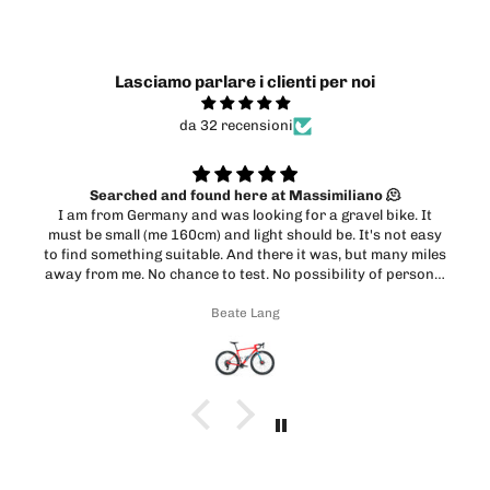
Lasciamo parlare i clienti per noi
da 32 recensioni
🫠
Cadex race
ke. It
Velocissimi e serietà
not easy
any miles
personal
miliano
Marco Incrapera
nd got
y side.
erfect.
ke a big