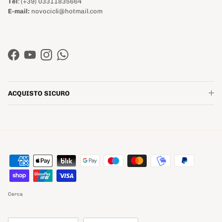
Tel
: (+39) 03311835664
E-mail:
novocicli@hotmail.com
Facebook
YouTube
Instagram
WhatsApp
ACQUISTO SICURO
Cerca
Paese/Regione
Lingua