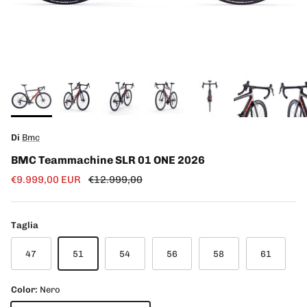
Di
Bmc
BMC Teammachine SLR 01 ONE 2026
Prezzo di vendita
Prezzo normale
€9.999,00 EUR
€12.999,00
Taglia
47
51
54
56
58
61
Color:
Nero