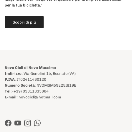
per la tua bicicletta."
Scopri di più
Novo Cicli di Novo Massimo
Indirizzo:
Via Genolini 1b, Besnate (VA)
P.IVA
: IT02411460120
Numero Società
: NVOMSM59E25I819B
Tel
: (+39) 03311835664
E-mail:
novocicli@hotmail.com
Facebook
YouTube
Instagram
WhatsApp