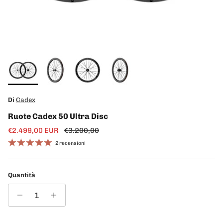
Di
Cadex
Ruote Cadex 50 Ultra Disc
Prezzo di vendita
Prezzo normale
€2.499,00 EUR
€3.200,00
2 recensioni
Quantità