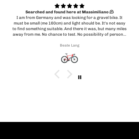
no 🫠
Cadex race
l bike. It
Velocissimi e serietà
t's not easy
ut many miles
 of personal
assimiliano
Marco Incrapera
s and got
om my side.
re perfect.
n make a big