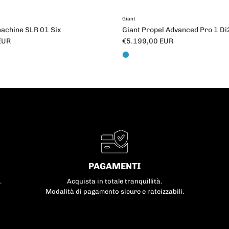
Giant
chine SLR 01 Six
Giant Propel Advanced Pro 1 Di
male
Prezzo normale
EUR
€5.199,00 EUR
PAGAMENTI
.
Acquista in totale tranquillità.
Modalità di pagamento sicure e rateizzabili.