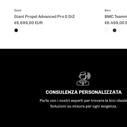
Giant
Bmc
Giant Propel Advanced Pro 0 Di2
BMC Teamma
Prezzo normale
Prezzo nor
€6.699,00 EUR
€6.499,00 
CONSULENZA PERSONALIZZATA
Parla con i nostri esperti per trovare la bici ideale
Soluzioni su misura per ogni esigenza.