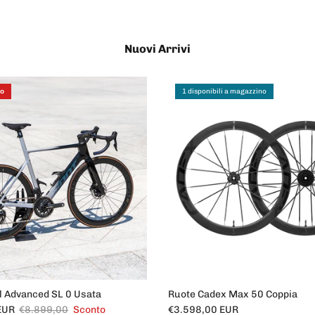
Nuovi Arrivi
to
1 disponibili a magazzino
l Advanced SL 0 Usata
Ruote Cadex Max 50 Coppia
ndita
Prezzo normale
Prezzo normale
EUR
€8.899,00
Sconto
€3.598,00 EUR