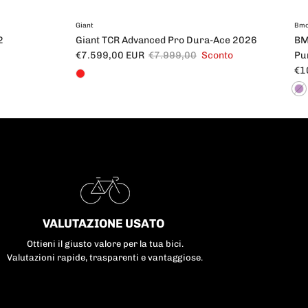
Giant
Bm
2
Giant TCR Advanced Pro Dura-Ace 2026
BM
Prezzo di vendita
Prezzo normale
€7.599,00 EUR
€7.999,00
Sconto
Pu
Pre
€1
VALUTAZIONE USATO
Ottieni il giusto valore per la tua bici.
Valutazioni rapide, trasparenti e vantaggiose.