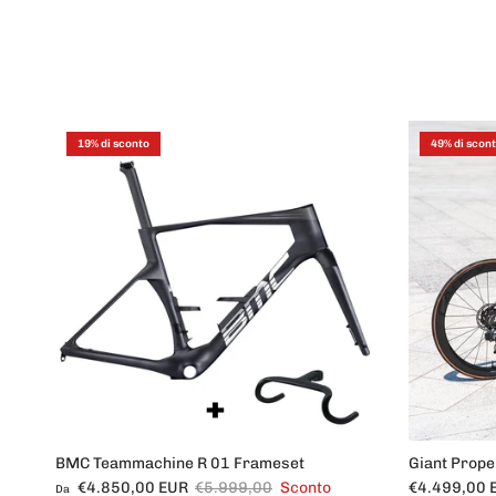
19% di sconto
49% di scon
BMC Teammachine R 01 Frameset
Giant Prope
Prezzo di vendita
Prezzo normale
Prezzo di ve
€4.850,00 EUR
€5.999,00
Sconto
€4.499,00 
Da