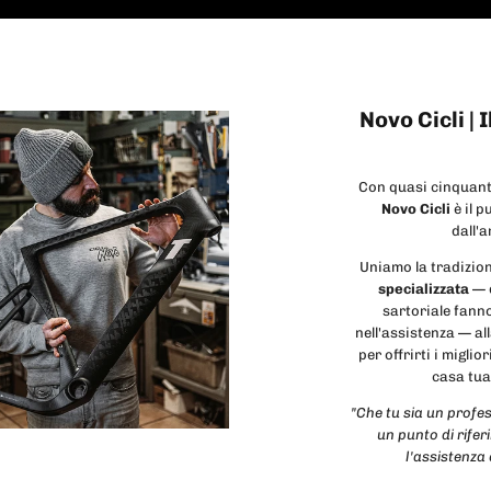
Novo Cicli | 
Con quasi cinquant'
Novo Cicli
è il p
dall'
Uniamo la tradizion
specializzata
— d
sartoriale fanno
nell'assistenza — a
per offrirti i migl
casa tua 
"Che tu sia un profe
un punto di rifer
l'assistenza 