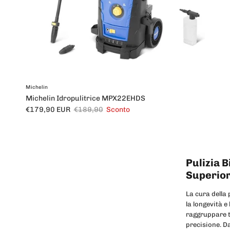
Michelin
Michelin Idropulitrice MPX22EHDS
Prezzo di vendita
Prezzo normale
€179,90 EUR
€189,90
Sconto
Pulizia 
Superior
La cura della 
la longevità e
raggruppare tu
precisione. D