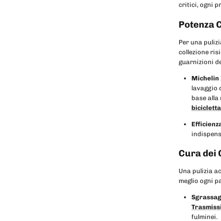
critici, ogni 
Potenza C
Per una pulizi
collezione ris
guarnizioni de
Michelin
lavaggio 
base alla 
bicicletta
Efficienz
indispens
Cura dei 
Una pulizia a
meglio ogni p
Sgrassag
Trasmiss
fulminei.