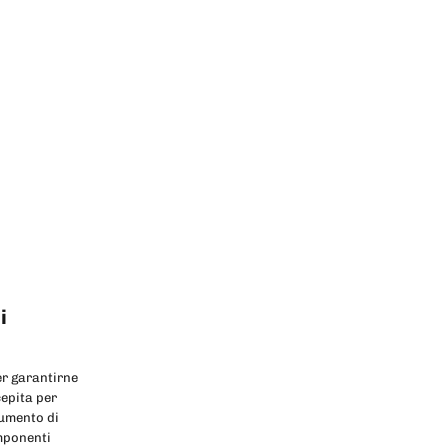
i
er garantirne
epita per
rumento di
omponenti