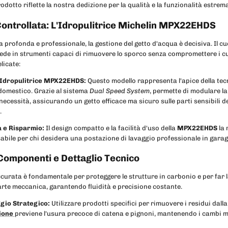
prodotto riflette la nostra dedizione per la qualità e la funzionalità estrem
ontrollata: L'Idropulitrice Michelin MPX22EHDS
a profonda e professionale, la gestione del getto d'acqua è decisiva. Il c
iede in strumenti capaci di rimuovere lo sporco senza compromettere i cus
licate:
 Idropulitrice MPX22EHDS:
Questo modello rappresenta l'apice della tecn
domestico. Grazie al sistema
Dual Speed System
, permette di modulare la
necessità, assicurando un getto efficace ma sicuro sulle parti sensibili de
.
a e Risparmio:
Il design compatto e la facilità d'uso della
MPX22EHDS
la 
abile per chi desidera una postazione di lavaggio professionale in garag
Componenti e Dettaglio Tecnico
ccurata è fondamentale per proteggere le strutture in carbonio e per far 
arte meccanica, garantendo fluidità e precisione costante.
gio Strategico:
Utilizzare prodotti specifici per rimuovere i residui dalla
ione
previene l'usura precoce di catena e pignoni, mantenendo i cambi 