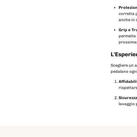
Protezion
corretta 
anche in 
Grip e Tr
permette 
prossima 
L'Esperie
Scegliere un a
pedalano ogni
Affidabil
rispettare
Sicurezza
lavaggio p