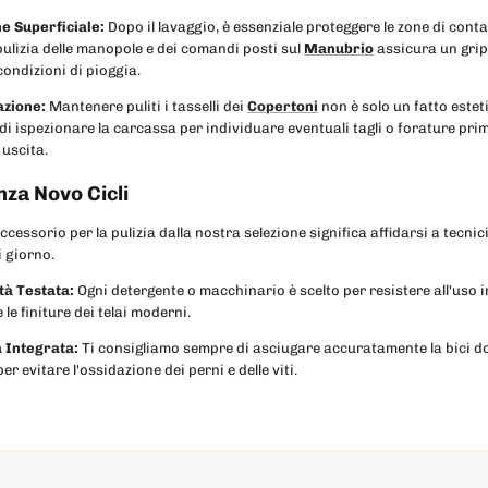
e Superficiale:
Dopo il lavaggio, è essenziale proteggere le zone di cont
pulizia delle manopole e dei comandi posti sul
Manubrio
assicura un grip
condizioni di pioggia.
azione:
Mantenere puliti i tasselli dei
Copertoni
non è solo un fatto estet
di ispezionare la carcassa per individuare eventuali tagli o forature prim
uscita.
nza Novo Cicli
ccessorio per la pulizia dalla nostra selezione significa affidarsi a tecnic
 giorno.
ità Testata:
Ogni detergente o macchinario è scelto per resistere all'uso i
 le finiture dei telai moderni.
 Integrata:
Ti consigliamo sempre di asciugare accuratamente la bici d
er evitare l'ossidazione dei perni e delle viti.