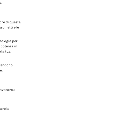
a.
uore di questa
cinetti e le
ologia per il
 potenza in
lla tua
rendono
e.
lavorare al
marcia