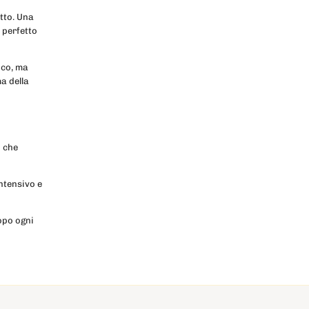
atto. Una
 perfetto
ico, ma
a della
i che
ntensivo e
opo ogni