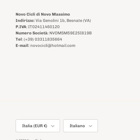
Novo Cicli di Novo Massimo
Indirizzo:
Via Genolini 1b, Besnate (VA)
P.IVA
: IT02411460120
Numero Società
: NVOMSM59E25I819B
Tel
: (+39) 03311835664
E-mail:
novocicli@hotmail.com
Paese/Regione
Lingua
Italia (EUR €)
Italiano