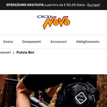
SPEDIZIONE
GRATUITA
a partire da € 90,00 Italia -
Europa*
Usato
Componenti
Accessori
Abbigliamento
cessori
Pulizia Bici