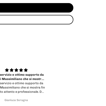
better looking in reality and
Telaio stupendo e servizio ecce
performs really nice 👍
Il frameset che ho acquistato
davvero bellissimo — ancora 
impressionante dal vivo che nelle
La qualità della lavorazione 
l’attenzione ai dettagli sono
R.H.
Johannes
eccezionali, e sono davvero mo
soddisfatto del mio acquisto