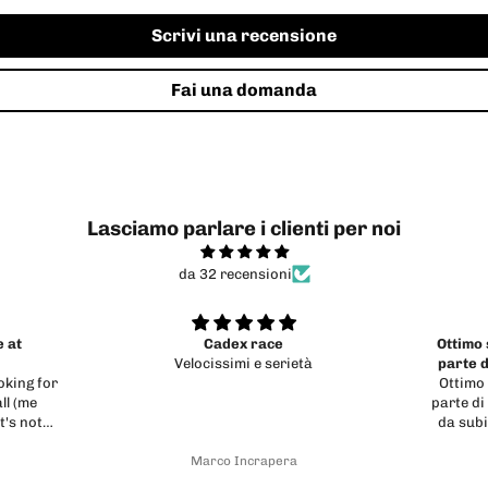
Scrivi una recensione
Fai una domanda
Lasciamo parlare i clienti per noi
da 32 recensioni
Ottimo servizio e ottimo supporto da
Even 
parte di Massimiliano che si mostra
Ottimo servizio e ottimo supporto da
fin da subito attento e
parte di Massimiliano che si mostra fin
da subito attento e professionale. Da
parte mia ho acquistato on line una
Gianluca Soragna
bici di un certo valore e tutto e’ andato
più che bene, come previsto. Consiglio