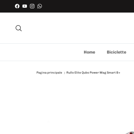
Facebook
YouTube
Instagram
WhatsApp
Cerca
Home
Biciclette
Pagina principale
Rullo Elite Qubo Power Mag Smart B+
Passa alle informazioni sul prodotto