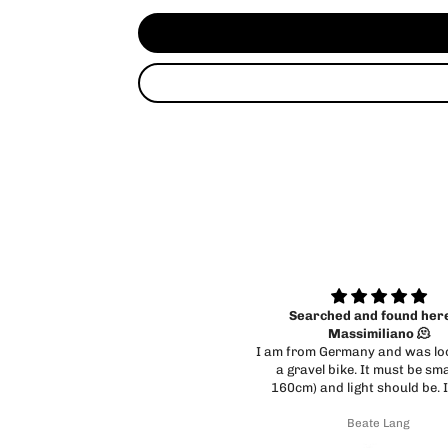
Searched and found here at
Cadex race
Massimiliano 🫠
Velocissimi e serietà
from Germany and was looking for
gravel bike. It must be small (me
cm) and light should be. It's not
 to find something suitable. And
Beate Lang
Marco Incrapera
 it was, but many miles away from
o chance to test. No possibility of