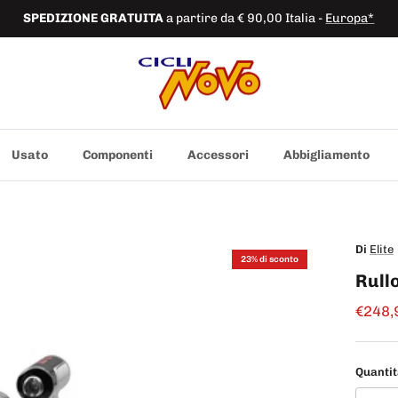
SPEDIZIONE
GRATUITA
a partire da € 90,00 Italia -
Europa*
Usato
Componenti
Accessori
Abbigliamento
Di
Elite
23% di sconto
Rull
Prezzo
€248,
Quanti