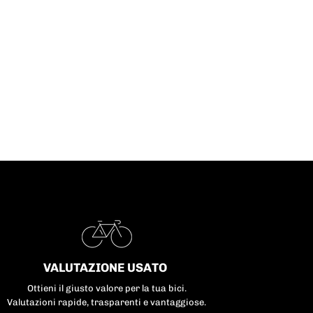
Vorrei anche sottolineare il sup
impeccabile fornito da Massimi
durante tutto il processo. È st
estremamente disponibile, se
rapido nelle risposte e molt
competente nel fornire tutte 
informazioni di cui avevo biso
Anche durante un piccolo ritardo
spedizione, la comunicazione è 
stata chiara e rassicurante
Nel complesso, posso consigliar
convinzione questo negozio a ch
cerchi prodotti di alta qualità 
servizio clienti davvero professi
Grazie di cuor
VALUTAZIONE USATO
Ottieni il giusto valore per la tua bici.
Valutazioni rapide, trasparenti e vantaggiose.