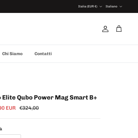
Paese/Regione
Lingua
Italia (EUR €)
Italiano
Account
Carrello
Chi Siamo
Contatti
o Elite Qubo Power Mag Smart B+
 di vendita
Prezzo normale
90 EUR
€324,00
tà