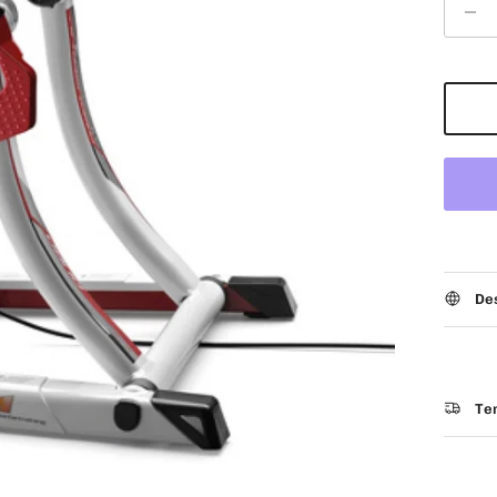
De
Tem