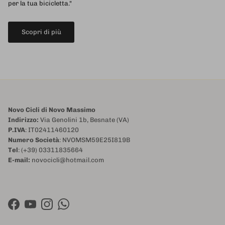
per la tua bicicletta."
Scopri di più
Novo Cicli di Novo Massimo
Indirizzo:
Via Genolini 1b, Besnate (VA)
P.IVA
: IT02411460120
Numero Società
: NVOMSM59E25I819B
Tel
: (+39) 03311835664
E-mail:
novocicli@hotmail.com
Facebook
YouTube
Instagram
WhatsApp