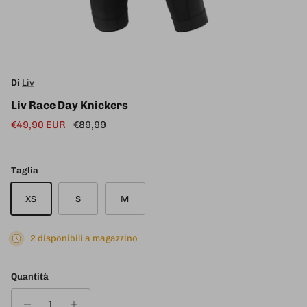
Di
Liv
Liv Race Day Knickers
Prezzo di vendita
Prezzo normale
€49,90 EUR
€89,99
Taglia
XS
S
M
2 disponibili a magazzino
Quantità